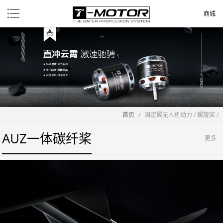
商城
首页
/
固定翼无人机动力
/
螺旋桨
/
AUZ一体碳纤桨
更多